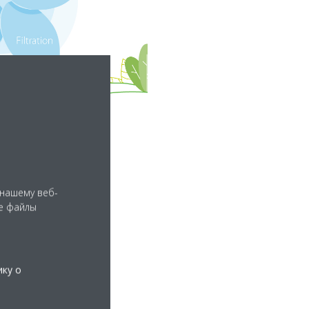
 нашему веб-
е файлы
ику о