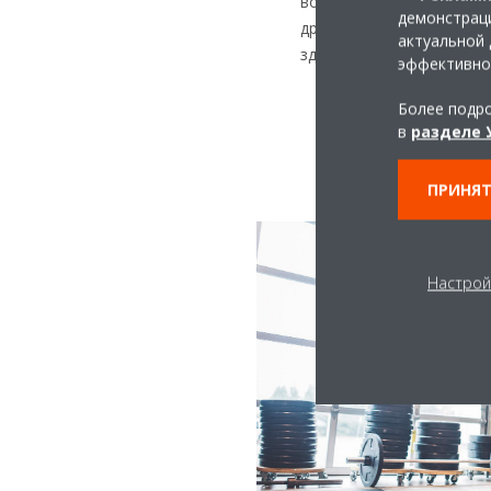
воздух, отфильтровывая 
демонстраци
другие загрязняющие ве
актуальной 
здоровья.
эффективно
Более подро
в
разделе 
ПРИНЯТ
Настрой