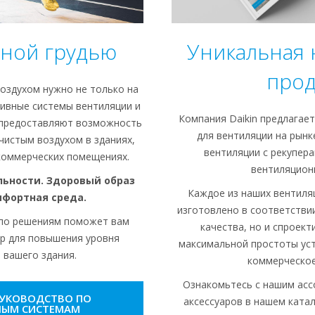
ной грудью
Уникальная 
прод
оздухом нужно не только на
ивные системы вентиляции и
Компания Daikin предлагае
 предоставляют возможность
для вентиляции на рын
чистым воздухом в зданиях,
вентиляции с рекупера
коммерческих помещениях.
вентиляцион
ьности. Здоровый образ
Каждое из наших вентиля
мфортная среда.
изготовлено в соответстви
 по решениям поможет вам
качества, но и спроек
р для повышения уровня
максимальной простоты уст
 вашего здания.
коммерческое
Ознакомьтесь с нашим ас
РУКОВОДСТВО ПО
аксессуаров в нашем ката
НЫМ СИСТЕМАМ