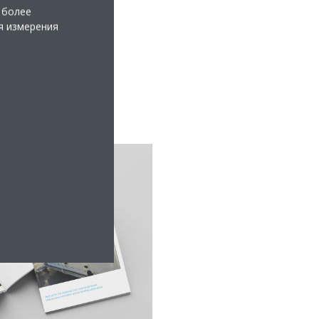
 более
я измерения