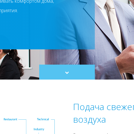
чивать комфортом дома,
риятия.
Scroll
to
content
Подача свежег
воздуха