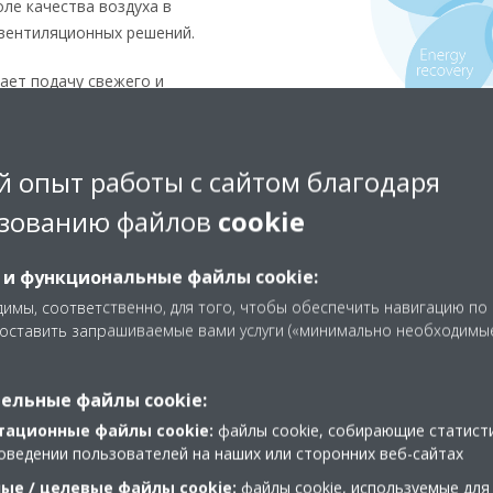
оле качества воздуха в
вентиляционных решений.
ает подачу свежего и
обеспечивает экономию
и тепла и влаги между
 опыт работы с сайтом благодаря
аким образом подавая
зованию файлов
cookie
авая требуемые условия в
ре и влажности
 и функциональные файлы cookie:
еспечивает необходимое
имы, соответственно, для того, чтобы обеспечить навигацию по
уха для оптимизации
доставить запрашиваемые вами услуги («минимально необходимы
утреннего оборудования
ельные файлы cookie:
ает необходимый уровень
тационные файлы cookie:
файлы cookie, собирающие статист
ируемом помещении
оведении пользователей на наших или сторонних веб-сайтах
вает чистый и здоровый
ые / целевые файлы cookie:
файлы cookie, используемые для