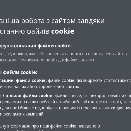
AIR
вніша робота з сайтом завдяки
ЕРНІ СИСТЕМИ VRV
станню файлів
cookie
 функціональні файли cookie:
НТИЛЯЦІЙНІ СИСТЕМИ
ні, відповідно, для забезпечення навігації на нашому веб-сайті та
м послуг ( «мінімально необхідні файли cookie»).
ННЯ
 файли cookie:
аційні файли cookie:
файли cookie, які збирають статистику пр
вачів на наших або сторонніх веб-сайтах
 / цільові файли cookie:
файли cookie, які використовуються 
 реклами на наших веб-сайтах або веб-сайтах третіх сторін, які 
 для вас і більше відповідають вашим інтересам, а також для в
і рекламних кампаній
ьну інформацію про наші файли cookie наведено в