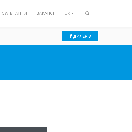
ОНСУЛЬТАНТИ
ВАКАНСІЇ
UK
Перемикнути
пошук
ДИЛЕРІВ
И