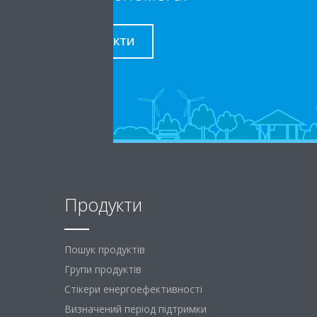
КОНТАКТИ
Продукти
Пошук продуктів
Групи продуктів
Стікери енергоефективності
Визначений період підтримки