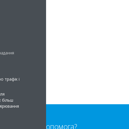
 надання
о трафік і
для
є більш
имірювання
Потрібна допомога?