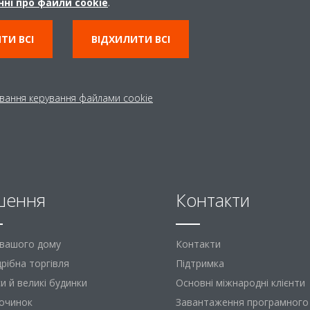
ні про файли cookie
.
ТИ ВСІ
ВІДХИЛИТИ ВСІ
вання керування файлами cookie
шення
Контакти
 вашого дому
Контакти
рібна торгівля
Підтримка
и й великі будинки
Основні міжнародні клієнти
починок
Завантаження програмного