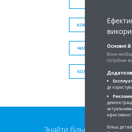
SKY 
Ефекти
КОМЕРЦІЙНІ КОНДИЦІОН
викори
Основні й
ЧИЛЛЕРИ/ФАНКОЙЛИ/ВЕ
Вони необхід
потрібних ва
ХОЛОДИЛЬНЕ ОБЛАДНА
Додаткові
Експлуат
дії користу
Рекламні
демонстрації
актуальними
ефективност
Більш детал
Знайти більше інформації