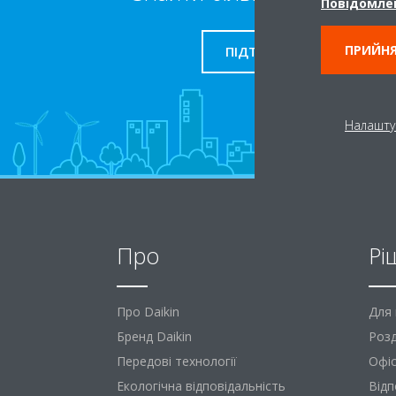
Повідомлен
ПРИЙНЯ
ПІДТРИМКА
Налашту
Про
Рі
Про Daikin
Для
Бренд Daikin
Розд
Передові технології
Офіс
Екологічна відповідальність
Від