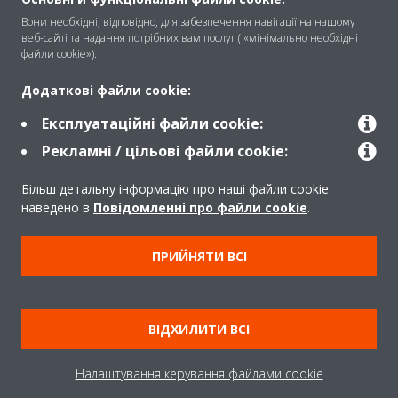
Вони необхідні, відповідно, для забезпечення навігації на нашому
веб-сайті та надання потрібних вам послуг ( «мінімально необхідні
Рішення
файли cookie»).
Додаткові файли cookie:
Контакти
Експлуатаційні файли cookie:
Рекламні / цільові файли cookie:
Продукти
Більш детальну інформацію про наші файли cookie
наведено в
Повідомленні про файли cookie
.
Copyright © Daikin
ПРИЙНЯТИ ВСІ
Передбачене правом повідомлення
Примітка про файли cookie
Політика конфіденційності даних
ВІДХИЛИТИ ВСІ
Корпоративна етика
Data Act
Налаштування керування файлами cookie