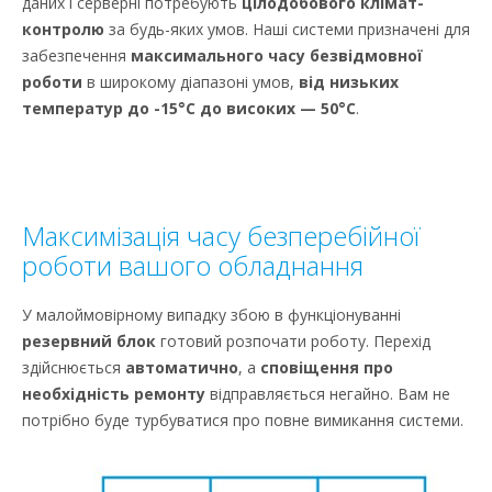
даних і серверні потребують
цілодобового клімат-
контролю
за будь-яких умов. Наші системи призначені для
забезпечення
максимального часу безвідмовної
роботи
в широкому діапазоні умов,
від низьких
температур до -15°C до високих — 50°C
.
Максимізація часу безперебійної
роботи вашого обладнання
У малоймовірному випадку збою в функціонуванні
резервний блок
готовий розпочати роботу. Перехід
здійснюється
автоматично
, а
сповіщення про
необхідність ремонту
відправляється негайно. Вам не
потрібно буде турбуватися про повне вимикання системи.