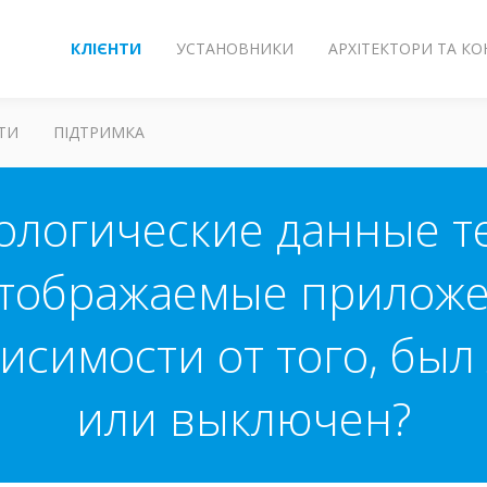
КЛІЄНТИ
УСТАНОВНИКИ
АРХІТЕКТОРИ ТА К
ТИ
ПІДТРИМКА
ологические данные т
тображаемые прилож
висимости от того, был
или выключен?