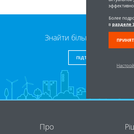
эффективно
Более подро
в
разделе 
Знайти більше інформації
ПРИНЯТ
ПІДТРИМКА
Настрой
Про
Рі