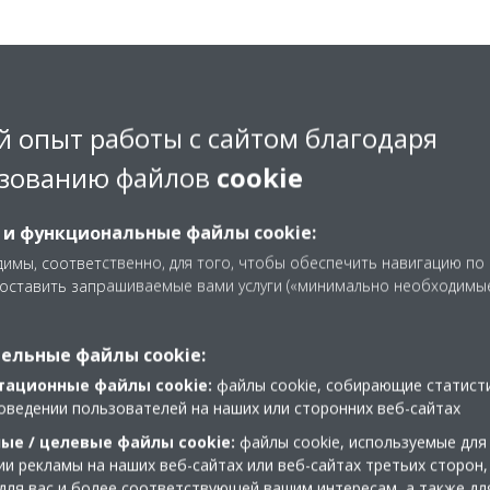
рование блока.
 опыт работы с сайтом благодаря
 в приложении ONECTA (график хронологических данных), опре
расположенным внутри очистителя воздуха. Эта температура м
зованию файлов
cookie
ратуры в помещении по нескольким причинам. Например, по зак
у верхние его слои в помещении будут иметь температуру выше 
 и функциональные файлы cookie:
ь от размеров помещения и тепловых потерь в нем, от места р
имы, соответственно, для того, чтобы обеспечить навигацию по
олка и настройки скорости вращения вентилятора.
доставить запрашиваемые вами услуги («минимально необходимы
я выключен, поток воздуха через него отсутствует, и, следова
ься.
ельные файлы cookie:
тационные файлы cookie:
файлы cookie, собирающие статист
оведении пользователей на наших или сторонних веб-сайтах
ые / целевые файлы cookie:
файлы cookie, используемые для
и рекламы на наших веб-сайтах или веб-сайтах третьих сторон,
для вас и более соответствующей вашим интересам, а также дл