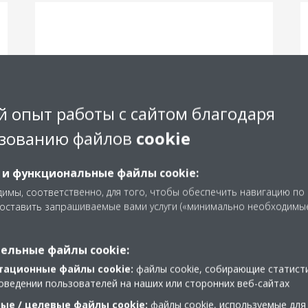
Меньшая сумма
инвестиции и снижение
 опыт работы с сайтом благодаря
эксплуатационных
зованию файлов
cookie
расходов
 и функциональные файлы cookie:
CAPEX (Капитальные затраты): Снижение
имы, соответственно, для того, чтобы обеспечить навигацию по
затрат на установку — после
доставить запрашиваемые вами услуги («минимально необходимы
модернизации необходимо меньше
нового оборудования и меньший объем
ельные файлы cookie:
ремонта
тационные файлы cookie:
файлы cookie, собирающие статист
оведении пользователей на наших или сторонних веб-сайтах
OPEX (Эксплуатационные расходы):
ые / целевые файлы cookie:
файлы cookie, используемые для