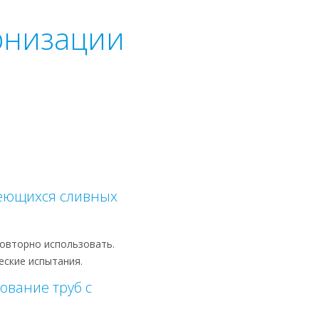
рнизации
меющихся сливных
овторно использовать.
еские испытания.
ование труб с