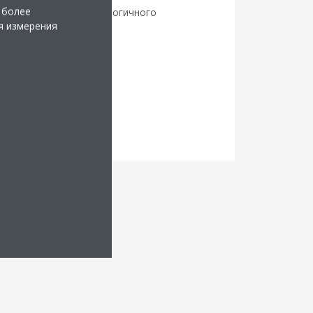
 более
сертификации экологичного
я измерения
строительства