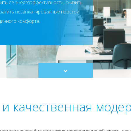
ить ее энергоэффективность, снизить
вратить незапланированные простои
дичного комфорта.
Scroll
to
content
 и качественная моде
ростоев вашего бизнеса важно своевременно обновлять ваш