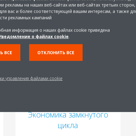
Снижение энергопотребления и затрат
и рекламы на наших веб-сайтах или веб-сайтах третьих сторон,
на техобслуживание благодаря
для вас и более соответствующей вашим интересам, а также дл
сти рекламных кампаний
высокоэффективной системе для
модернизации
бная информация о наших файлах cookie приведена
Уведомление о файлах cookie
.
Сохраните бесперебойную работу
вашего бизнеса и предотвратите
Ь ВСЕ
ОТКЛОНИТЬ ВСЕ
незапланированные простои
ки управления файлами cookie
Экономика замкнутого
цикла