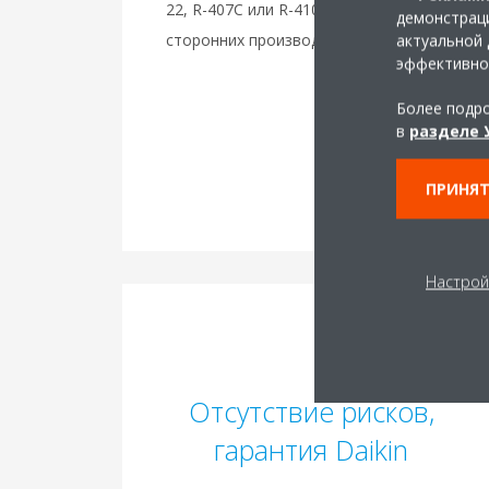
22, R-407C или R-410A, включая системы
демонстраци
сторонних производителей
актуальной 
эффективно
Более подро
в
разделе 
ПРИНЯТ
Настрой
Отсутствие рисков,
гарантия Daikin