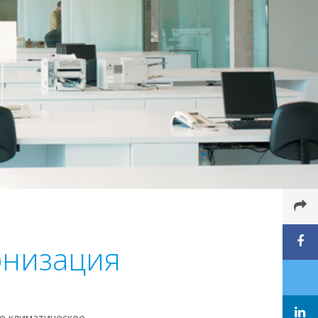
рнизация
е климатическое