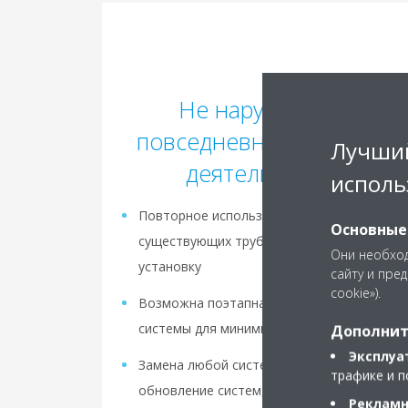
Не нарушается
повседневная рабочая
Лучший
деятельность
исполь
Повторное использование
Основные
существующих трубопроводов ускоряет
Они необход
установку
сайту и пре
cookie»).
Возможна поэтапная модернизация
системы для минимизации неудобств
Дополнит
Эксплуа
Замена любой системы VRF: Возможно
трафике и п
обновление систем, работающих на R-
Рекламн