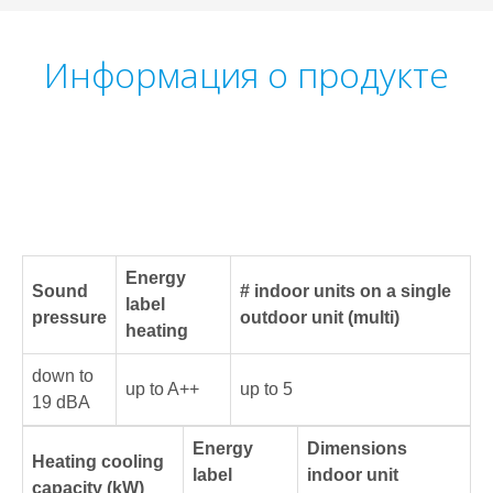
Информация о продукте
Energy
Sound
# indoor units on a single
label
pressure
outdoor unit (multi)
heating
down to
up to A++
up to 5
19 dBA
Energy
Dimensions
Heating cooling
label
indoor unit
capacity (kW)