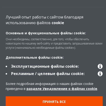
Продукти
Лучший опыт работы с сайтом благодаря
использованию файлов
cookie
Основные и функциональные файлы cookie:
Copyright © Daikin
Они необходимы, соответственно, для того, чтобы обеспечить
Передбачене правом повідомлення
навигацию по нашему веб-сайту и предоставить запрашиваемые вами
услуги («минимально необходимые файлы cookie»).
Примітка про файли cookie
Політика конфіденційності даних
Корпоративна етика
Дополнительные файлы cookie:
Эксплуатационные файлы cookie:
Рекламные / целевые файлы cookie:
Более подробная информация о наших файлах cookie
приведена в
разделе Уведомление о файлах cookie
.
ПРИНЯТЬ ВСЕ