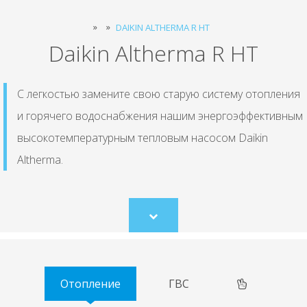
DAIKIN ALTHERMA R HT
Daikin Altherma R HT
С легкостью замените свою старую систему отопления
и горячего водоснабжения нашим энергоэффективным
высокотемпературным тепловым насосом Daikin
Altherma.
Scroll
to
content
Отопление
ГВС