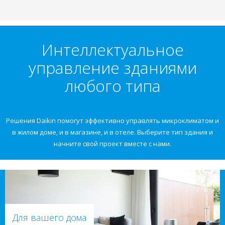
Интеллектуальное
управление зданиями
любого типа
Решения Daikin помогут эффективно управлять микроклиматом и
в жилом доме, и в магазине, и в отеле. Выберите тип здания и
начните свой проект вместе с нами.
Для вашего дома