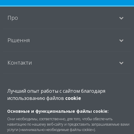
Про
Рішення
Контакти
Продукти
Лучший опыт работы с сайтом благодаря
использованию файлов
cookie
Copyright © Daikin
Основные и функциональные файлы cookie:
Передбачене правом повідомлення
Они необходимы, соответственно, для того, чтобы обеспечить
навигацию по нашему веб-сайту и предоставить запрашиваемые вами
Примітка про файли cookie
Політика конфіденційності даних
услуги («минимально необходимые файлы cookie»).