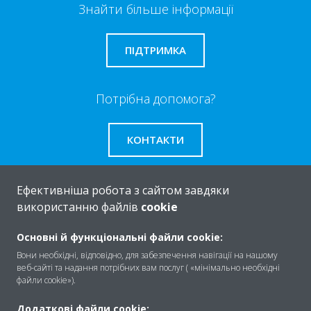
Знайти більше інформації
ПІДТРИМКА
Потрібна допомога?
КОНТАКТИ
Ефективніша робота з сайтом завдяки
використанню файлів
cookie
Про
Основні й функціональні файли cookie:
Вони необхідні, відповідно, для забезпечення навігації на нашому
веб-сайті та надання потрібних вам послуг ( «мінімально необхідні
Рішення
файли cookie»).
Додаткові файли cookie: