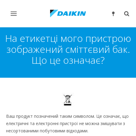
Перемикнути
Пер
навігацію
пош
На етикетці мого пристрою
зображений сміттєвий бак.
Що це означає?
Ваш продукт позначений таким символом. Це означає, що
електричні та електронні пристрої не можна змішувати з
несортованими побутовими відходами.