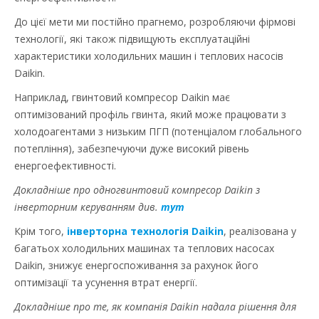
До цієї мети ми постійно прагнемо, розробляючи фірмові
технології, які також підвищують експлуатаційні
характеристики холодильних машин і теплових насосів
Daikin.
Наприклад, гвинтовий компресор Daikin має
оптимізований профіль гвинта, який може працювати з
холодоагентами з низьким ПГП (потенціалом глобального
потепління), забезпечуючи дуже високий рівень
енергоефективності.
Докладніше про одногвинтовий компресор Daikin з
інверторним керуванням див.
тут
Крім того,
інверторна технологія Daikin
, реалізована у
багатьох холодильних машинах та теплових насосах
Daikin, знижує енергоспоживання за рахунок його
оптимізації та усунення втрат енергії.
Докладніше про те, як компанія Daikin надала рішення для