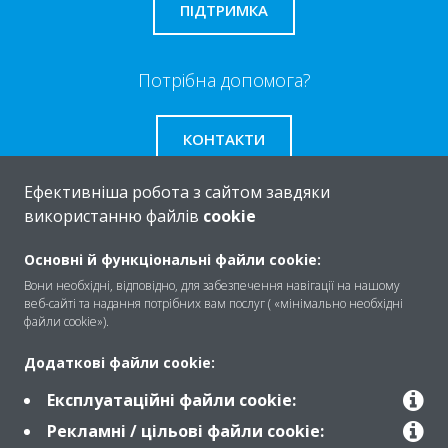
ПІДТРИМКА
Потрібна допомога?
КОНТАКТИ
Ефективніша робота з сайтом завдяки
використанню файлів
cookie
Про
Основні й функціональні файли cookie:
Вони необхідні, відповідно, для забезпечення навігації на нашому
веб-сайті та надання потрібних вам послуг ( «мінімально необхідні
файли cookie»).
Рішення
Додаткові файли cookie:
Експлуатаційні файли cookie:
Контакти
Рекламні / цільові файли cookie: