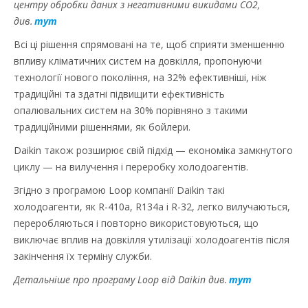
центру обробки даних з негативними викидами CO2,
див.
тут
Всі ці рішення спрямовані на те, щоб сприяти зменшенню
впливу кліматичних систем на довкілля, пропонуючи
технології нового покоління, на 32% ефективніші, ніж
традиційні та здатні підвищити ефективність
опалювальних систем на 30% порівняно з такими
традиційними рішеннями, як бойлери.
Daikin також розширює свій підхід — економіка замкнутого
циклу — на вилучення і переробку холодоагентів.
Згідно з програмою Loop компанії Daikin такі
холодоагенти, як R-410a, R134a і R-32, легко вилучаються,
переробляються і повторно використовуються, що
виключає вплив на довкілля утилізації холодоагентів після
закінчення їх терміну служби.
Детальніше про програму Loop від Daikin див.
тут