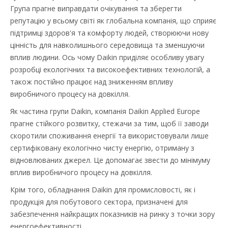
Група прагне виправдати очікування та зберегти
репутацію у всьому світі як глобальна компанія, що сприяє
підтримці здоров'я та комфорту людей, створюючи нову
цінність для навколишнього середовища та зменшуючи
вплив людини. Ось чому Daikin приділяє особливу увагу
розробці екологічних та високоефективних технологій, а
також постійно працює над зниженням впливу
виробничого процесу на довкілля.
Як частина групи Daikin, компанія Daikin Applied Europe
прагне стійкого розвитку, стежачи за тим, щоб її заводи
скоротили споживання енергії та використовували лише
сертифіковану екологічно чисту енергію, отриману з
відновлюваних джерел. Це допомагає звести до мінімуму
вплив виробничого процесу на довкілля.
Крім того, обладнання Daikin для промисловості, як і
продукція для побутового сектора, призначені для
забезпечення найкращих показників на ринку з точки зору
енергоефективності.