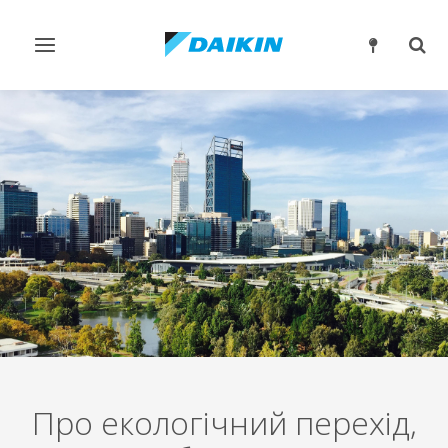
Перемикнути
Пер
навігацію
пош
Про екологічний перехід,