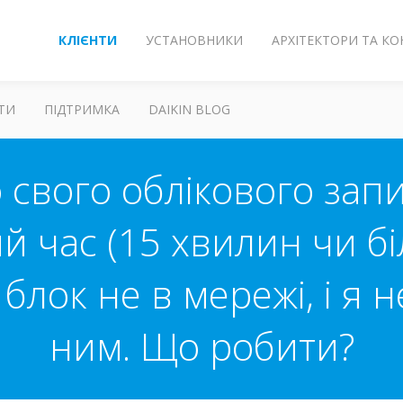
КЛІЄНТИ
УСТАНОВНИКИ
АРХІТЕКТОРИ ТА К
ТИ
ПІДТРИМКА
DAIKIN BLOG
 свого облікового зап
ий час (15 хвилин чи б
блок не в мережі, і я 
ним. Що робити?