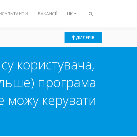
ОНСУЛЬТАНТИ
ВАКАНСІЇ
UK
Перемикнути
пошук
ДИЛЕРІВ
ису користувача,
ільше) програма
не можу керувати