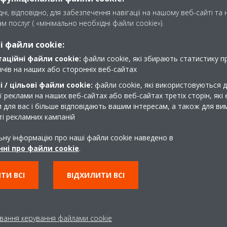
ні, відповідно, для забезпечення навігації на нашому веб-сайті та
м послуг ( «мінімально необхідні файли cookie»).
 файли cookie:
аційні файли cookie:
файли cookie, які збирають статистику пр
вачів на наших або сторонніх веб-сайтах
 / цільові файли cookie:
файли cookie, які використовуються 
 реклами на наших веб-сайтах або веб-сайтах третіх сторін, які 
 для вас і більше відповідають вашим інтересам, а також для в
і рекламних кампаній
ьну інформацію про наші файли cookie наведено в
мережі, спробуйте виконати такі дії:
ні про файли cookie
.
ня з мережею Ethernet і його працездатність
ТИ ВСІ
ВІДХИЛИТИ ВСІ
тлодіодні індикатори шлюзу відображають послідовність (1 - 1 - 0
и мережевий шлюз та мережеве обладнання
вання керування файлами cookie