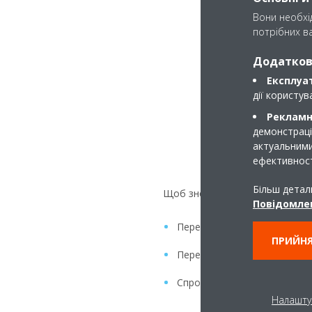
Вони необхід
потрібних ва
Додаткові
Експлуат
дії користу
Рекламні
демонстрації
актуальними
ефективност
Більш детал
Щоб знову підключити блок до 
Повідомлен
Перевірте наявність з'єднан
ПРИЙНЯ
Переконайтеся в тому, що сві
Спробуйте перезавантажит
Налашту