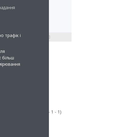
 надання
о трафік і
для
є більш
имірювання
), що чергується з (1 - 1 - 1)