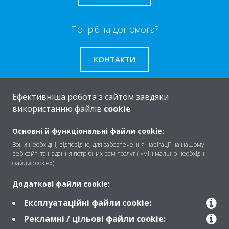
Потрібна допомога?
КОНТАКТИ
Ефективніша робота з сайтом завдяки
використанню файлів
cookie
Про
Основні й функціональні файли cookie:
Вони необхідні, відповідно, для забезпечення навігації на нашому
веб-сайті та надання потрібних вам послуг ( «мінімально необхідні
Рішення
файли cookie»).
Додаткові файли cookie:
Контакти
Експлуатаційні файли cookie:
Рекламні / цільові файли cookie: