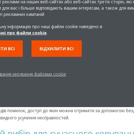
 реклами на наших веб-сайтах або веб-сайтах третіх сторін, які 
емпературу відповідно до природних циклів сну, забезпечуючи сп
 для вас і більше відповідають вашим інтересам, а також для в
тання вентилятора та частота компресора знижуються, щоб міні
і рекламних кампаній
редовище.
ьну інформацію про наші файли cookie наведено в
я зупинкою вентилятора для економії енергії
ні про файли cookie
.
ентилятора автоматично припиняє роботу вентилятора, як тільки
ючи непотрібному потоку повітря та підвищуючи загальну ефекти
ТИ ВСІ
ВІДХИЛИТИ ВСІ
ого охолодження
ежимі турбо на 20 хвилин збільшується швидкість обертання ве
вання керування файлами cookie
забезпечуючи швидке зниження температури. Після цього блок п
остоти обслуговування
ляє несправності та збої, видаючи оповіщення в режимі реально
 кодів помилок, доступ до яких можна отримати за допомогою бе
швидкого усунення несправностей.
й вибір для сучасного керуван