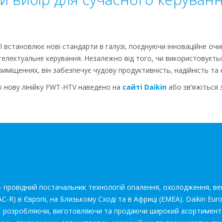
l встановлює нові стандарти в галузі, поєднуючи інноваційне оч
електуальне керування. Незалежно від того, чи використовуєть
міщеннях, він забезпечує чудову продуктивність, надійність та е
о нову лінійку FWT-HTV наведено на
сайті Daikin
або зв’яжіться 
— провідний постачальник технологій опалення, охолодження, ве
-R) в Європі, на Близькому Сході та в Африці (EMEA). Daikin Eur
ні, розробляючи, виготовляючи та продаючи широкий асортимент п