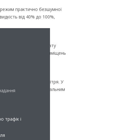
 режим практично безшумної
идкість від 40% до 100%,
 точно регулювати витрату
 його ідеальним для приміщень
ру
и подавати очищене повітря. У
нях, що робить його ідеальним
 надання
 та BREEAM за кількома
о трафік і
дходів.
для