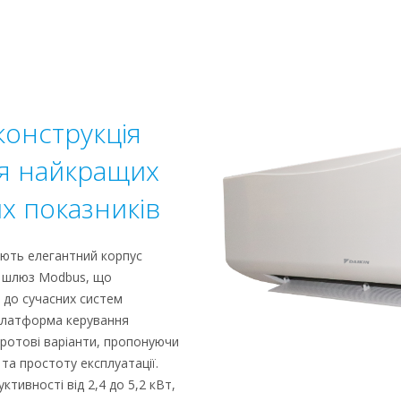
конструкція
я найкращих
х показників
ють елегантний корпус
й шлюз Modbus, що
ю до сучасних систем
 платформа керування
дротові варіанти, пропонуючи
та простоту експлуатації.
тивності від 2,4 до 5,2 кВт,