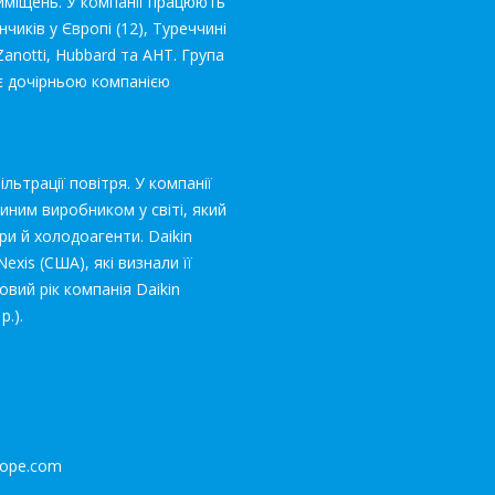
иміщень. У компанії працюють
чиків у Європі (12), Туреччині
Zanotti, Hubbard та AHT. Група
 є дочірньою компанією
ільтрації повітря. У компанії
диним виробником у світі, який
и й холодоагенти. Daikin
exis (США), які визнали її
овий рік компанія Daikin
.).
urope.com