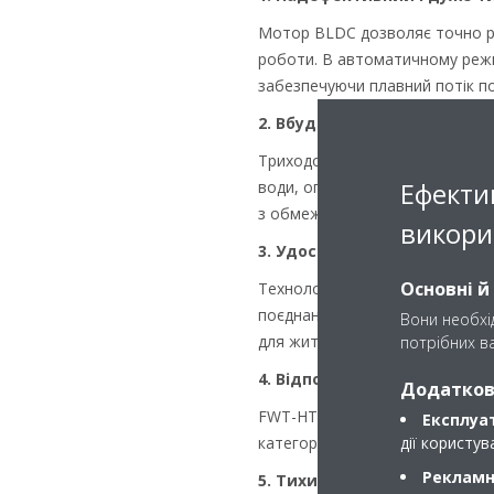
Мотор BLDC дозволяє точно р
роботи. В автоматичному режи
забезпечуючи плавний потік по
2. Вбудований 3-ходовий к
Триходовий клапан увімкнення
Ефекти
води, оптимізуючи тепловий к
з обмеженим простором, пропо
викори
3. Удосконалене очищення 
Основні й
Технологія Flash Streamer від 
поєднанні з фільтрами Gin-ION
Вони необхід
для житлових будинків, офісів
потрібних ва
4. Відповідність інтелекту
Додаткові
FWT-HTV підтримує екологічне
Експлуат
категоріями, включаючи якість
дії користу
Рекламні
5. Тихий режим та режим с