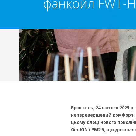
фанкойл FWT-HT
Брюссель, 24 лютого 2025 р.
неперевершений комфорт, е
цьому блоці нового поколін
Gin-ION і PM2.5, що дозвол