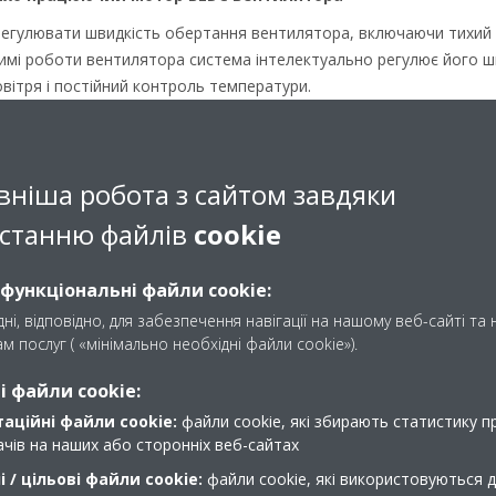
егулювати швидкість обертання вентилятора, включаючи тихий
мі роботи вентилятора система інтелектуально регулює його шв
вітря і постійний контроль температури.
лапан для підвищення ефективності
/вимкнення, що входить до стандартної комплектації, дозволяє
вніша робота з сайтом завдяки
омфорт та ефективність системи. Компактна конструкція робить
нуючи універсальне рішення для різних сфер застосування.
станню файлів
cookie
повітря для створення здоровішого внутрішнього просто
 функціональні файли cookie:
Daikin активно знищує бактерії, плісняву та алергени, дозволяюч
 та PM2.5 FWT-HTV забезпечує чудову якість повітря в приміщен
ні, відповідно, для забезпечення навігації на нашому веб-сайті та
 та комерційних приміщень.
м послуг ( «мінімально необхідні файли cookie»).
альної будівлі протоколам LEED та BREEAM
 файли cookie:
 проектування будівель, сприяючи отриманню сертифікатів LEED
аційні файли cookie:
файли cookie, які збирають статистику пр
 внутрішнього середовища, енергоефективність та скорочення ві
вачів на наших або сторонніх веб-сайтах
 / цільові файли cookie:
файли cookie, які використовуються 
ну для створення спокійних та комфортних умов