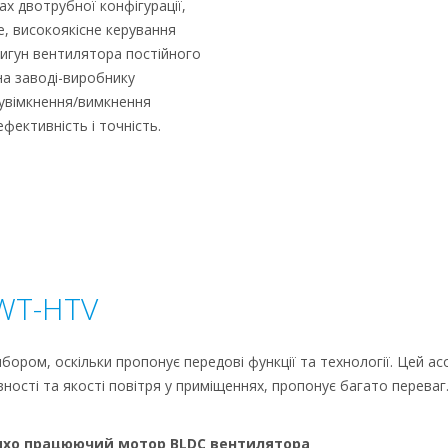
х двотрубної конфігурації,
, високоякісне керування
вигун вентилятора постійного
на заводі-виробнику
 увімкнення/вимкнення
ективність і точність.
WT-HTV
ибором, оскільки пропонує передові функції та технології. Цей 
ості та якості повітря у приміщеннях, пропонує багато переваг.
тихо працюючий мотор BLDC вентилятора