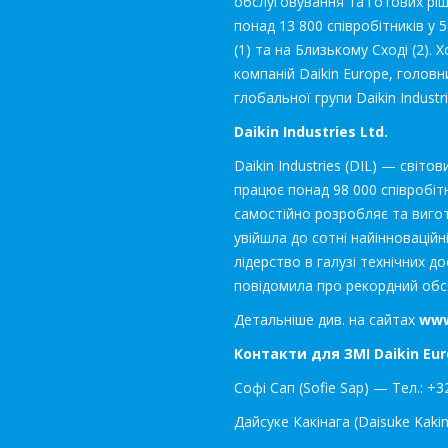
обслуговування та готових рі
понад 13 800 співробітників у 
(1) та на Близькому Сході (2). 
компаній Daikin Europe, головн
глобальної групи Daikin Industri
Daikin Industries Ltd.
Daikin Industries (DIL) — світо
працює понад 98 000 співробітн
самостійно розробляє та виго
увійшла до сотні найінноваційні
лідерство в галузі технічних д
повідомила про рекордний обсяг
Детальніше див. на сайтах
www
Контакти для ЗМІ Daikin Eur
Софі Сап (Sofie Sap) — Тел.: +3
Дайсуке Какінага (Daisuke Kakin