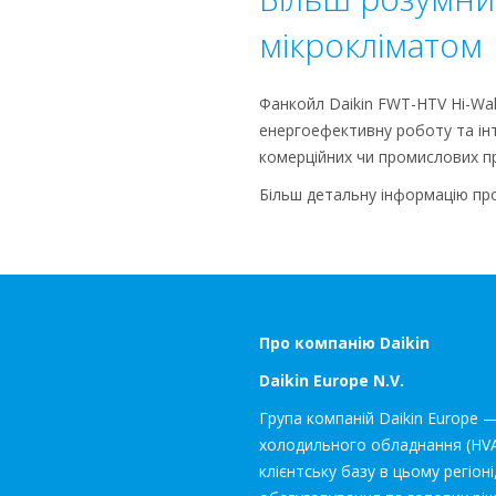
мікрокліматом
Фанкойл Daikin FWT-HTV Hi-Wal
енергоефективну роботу та інт
комерційних чи промислових при
Більш детальну інформацію пр
Про компанію Daikin
Daikin Europe N.V.
Група компаній Daikin Europe 
холодильного обладнання (HVAC
клієнтську базу в цьому регіо