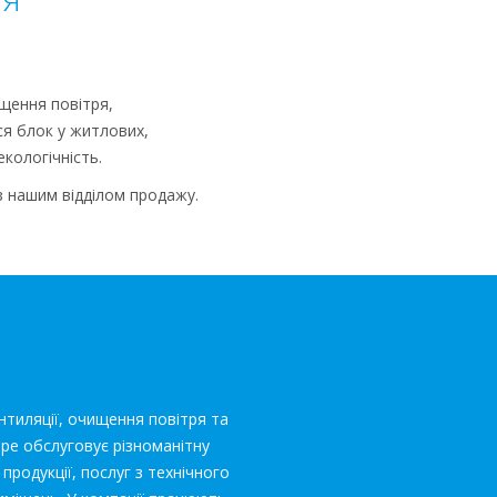
ищення повітря,
ся блок у житлових,
кологічність.
з нашим відділом продажу.
нтиляції, очищення повітря та
ope обслуговує різноманітну
родукції, послуг з технічного