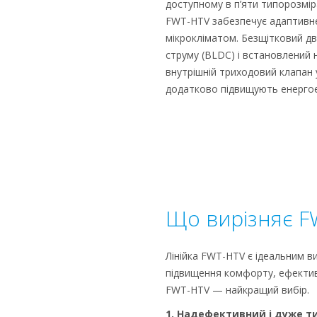
доступному в п’яти типорозміра
FWT-HTV забезпечує адаптивне
мікрокліматом. Безщітковий д
струму (BLDC) і встановлений 
внутрішній триходовий клапан
додатково підвищують енергоеф
Що вирізняє F
Лінійка FWT-HTV є ідеальним в
підвищення комфорту, ефективн
FWT-HTV — найкращий вибір.
1. Надефективний і дуже 