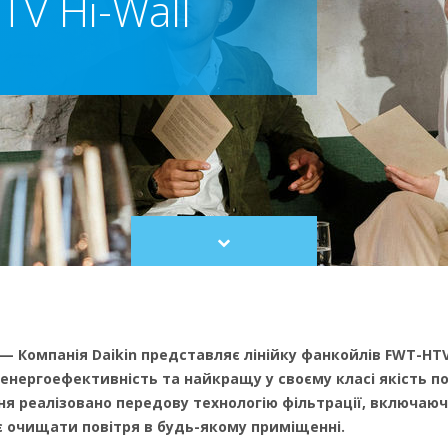
V Hi-Wall
Scroll
to
content
 — Компанія Daikin представляє лінійку фанкойлів FWT-HTV
нергоефективність та найкращу у своєму класі якість по
ня реалізовано передову технологію фільтрації, включаючи
яє очищати повітря в будь-якому приміщенні.