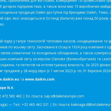
шень, призначених для житлових, комерційних та промислових пр
59 дочірніх підприємствах, а також вона має 15 виробничих майдан
Холодильна продукція Daikin доступна під брендами Daikin, Tewis, 
ий офіс якої знаходиться в Остенді (Бельгія) вже понад 50 років,
es.
вий лідер у галузі технологій теплових насосів, кондиціювання та ф
иків по всьому світу. Заснована в Осаці в 1924 році компанія є є
товляє кліматичне та холодильне обладнання, а також компресор
ших компаній світу за версією Clarivate (Великобританія) та LexisN
осліджень та патентів на інтелектуальну власність. За 2023 фінанс
 продажів у 28 млрд євро (з 1 квітня 2023 р. по 31 березня 2024 р
.daikin.eu
та
www.daikin.com
ope N.V.
2 472 580 482 | Ел. пошта: sap.s@daikineurope.com
aga) — Тел.: +32 465 462 321 | Ел. пошта: kakinaga.d@bxl.daikine