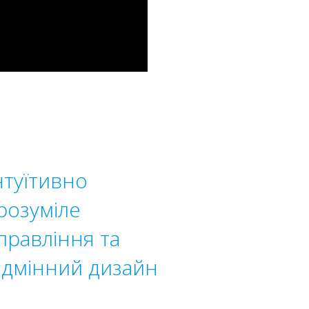
нтуїтивно
розуміле
правління та
ідмінний дизайн