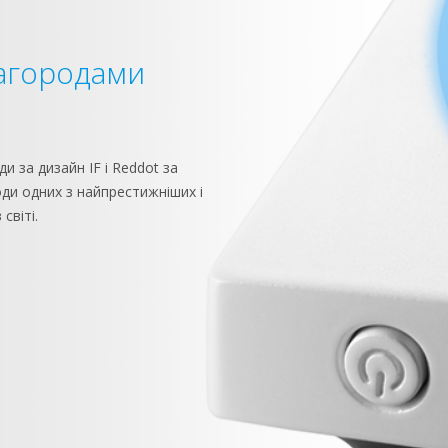
агородами
 за дизайн IF і Reddot за
оди одних з найпрестижніших і
світі.