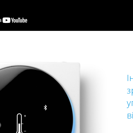
І
з
у
в