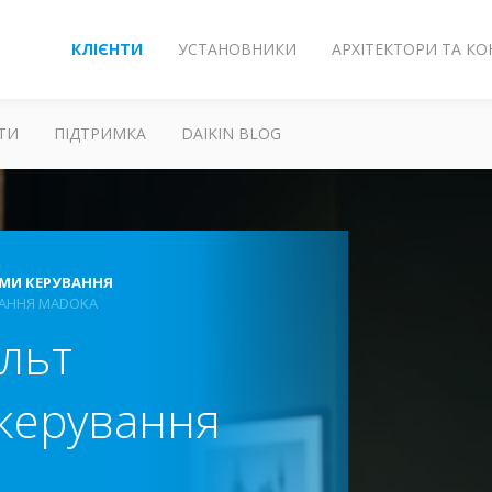
КЛІЄНТИ
УСТАНОВНИКИ
АРХІТЕКТОРИ ТА К
ТИ
ПІДТРИМКА
DAIKIN BLOG
МИ КЕРУВАННЯ
ВАННЯ MADOKA
льт
 керування