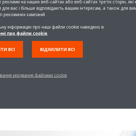
 реклами на наших веб-сайтах або веб-сайтах третіх сторін, які 
ріанти дають
 для вас і більше відповідають вашим інтересам, а також для в
і рекламних кампаній
варіант, що
ьну інформацію про наші файли cookie наведено в
 до інтер'єру
ні про файли cookie
.
у, Madoka відмінно
ТИ ВСІ
ВІДХИЛИТИ ВСІ
те виконання забезпечує
 пульт управління на тлі
я, в той час як чорний
вання керування файлами cookie
і стильними інтер'єрами,
ах. Білий пульт — елегантне,