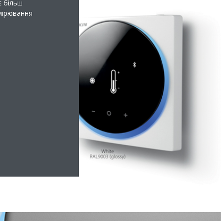
є більш
имірювання