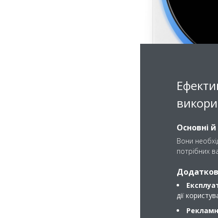
Ефекти
викори
Основні й
Вони необхід
потрібних ва
Додаткові
Експлуат
дії користу
Рекламні