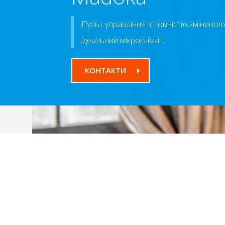
Пульт управління з повністю зміненою
ідеальний мікроклімат.
КОНТАКТИ