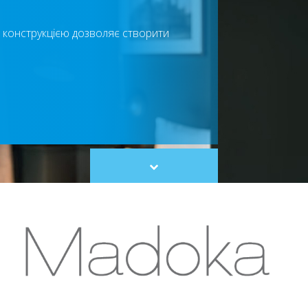
 конструкцією дозволяє створити
Scroll
to
content