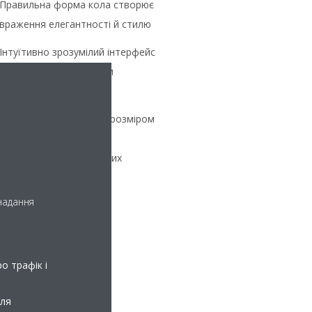
Правильна форма кола створює
враження елегантності й стилю
Інтуїтивно зрозумілий інтерфейс
із сенсорними кнопками
управління
Цей компактний пульт розміром
85x85 мм підходить для
стандартних електричних
монтажних коробок
 надання
о трафік і
для