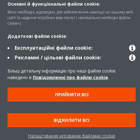
Контакти
Основні й функціональні файли cookie:
Вони необхідні, відповідно, для забезпечення навігації на нашому веб-
сайті та надання потрібних вам послуг ( «мінімально необхідні файли
cookie»).
Продукти
Додаткові файли cookie:
Експлуатаційні файли cookie:
Copyright © Daikin
Рекламні / цільові файли cookie:
Передбачене правом повідомлення
Більш детальну інформацію про наші файли cookie
Примітка про файли cookie
Політика конфіденційності даних
наведено в
Повідомленні про файли cookie
.
Корпоративна етика
Data Act
ПРИЙНЯТИ ВСІ
ВІДХИЛИТИ ВСІ
Налаштування керування файлами cookie