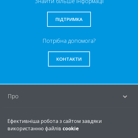
Знайти більше інформації
ПІДТРИМКА
Потрібна допомога?
КОНТАКТИ
Про
Рішення
Ефективніша робота з сайтом завдяки
використанню файлів
cookie