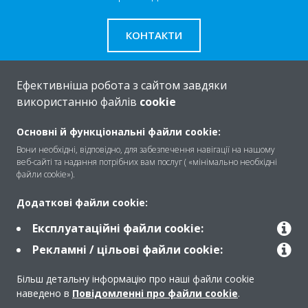
КОНТАКТИ
Ефективніша робота з сайтом завдяки
використанню файлів
cookie
Про
Основні й функціональні файли cookie:
Вони необхідні, відповідно, для забезпечення навігації на нашому
веб-сайті та надання потрібних вам послуг ( «мінімально необхідні
Рішення
файли cookie»).
Додаткові файли cookie:
Контакти
Експлуатаційні файли cookie:
Рекламні / цільові файли cookie:
Продукти
Більш детальну інформацію про наші файли cookie
наведено в
Повідомленні про файли cookie
.