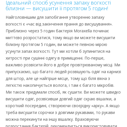
Ідеальний спосіб усунення запаху вогкості
білизни — висушити її протягом 5 годин!
Найголовнішим для запобігання утворенню запаху
вогкості є «час від закінчення прання до висушування».
Приблизно через 5 годин бактерія Moraxella починає
миттєво розростатися, тому якщо ви можете висушити
білизну протягом 5 годин, ви можете певною мірою
усунути запах вогкості. Тут ми хотіли б зупинитися на
хитрості при сушінні одягу в приміщенні. По-перше,
важливо розвісити його в добре провітрюваному місці. Ми
припускаємо, що багато людей розвішують одяг на карнизі
для штор, але це найгірше місце, тому що біля вікна з
легкістю накопичується волога, і там є багато мікробів.
Ми також придумали спосіб, як сушити. Ви можете швидко
висушити одяг, розвісивши довгий одяг скраю вішалки, а
короткий посередині, створюючи своєрідну «арку». А якщо
треба висушити сорочки з довгими рукавами, то рукави
можна перекинути на іншу вішалку. Враховуючи
розростання бактерій, рекомендується використовувати