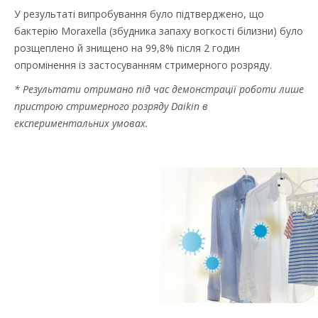
У результаті випробування було підтверджено, що
бактерію Moraxella (збудника запаху вогкості білизни) було
розщеплено й знищено на 99,8% після 2 годин
опромінення із застосуванням стримерного розряду.
* Результати отримано під час демонстрації роботи лише
пристрою стримерного розряду Daikin в
експериментальних умовах.