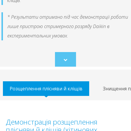
кліщів.
* Результати отримано під час демонстрації роботи
лише пристрою стримерного розряду Daikin в
експериментальних умовах.
Scroll
to
content
Розщеплення плісняви й кліщів
Знищення п
Демонстрація розщеплення
плісняви й кліщів (хітинових