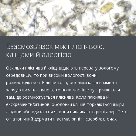
Взаємозв'язок між пліснявою,
кліщами й алергією
Оскільки пліснява й кліщі віддають перевагу вологому
середовищу, то при високій вологості вони
розмножуються. Більше того, оскільки кліщі в кімнаті
харчуються пліснявою, то вони частіше зустрічаються
там, де розмножується пліснява. Коли пліснява й
екскременти/хітинові оболонки кліщів торкаються шкіри
людини або вдихаються, вони викликають різні алергії, як-
от атопічний дерматит, астма, риніт і свербіж в очах.