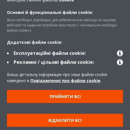
Про
Основні й функціональні файли cookie:
Вони необхідні, відповідно, для забезпечення навігації на нашому
веб-сайті та надання потрібних вам послуг ( «мінімально необхідні
Рішення
файли cookie»).
Додаткові файли cookie:
Контакти
Експлуатаційні файли cookie:
Рекламні / цільові файли cookie:
Продукти
Більш детальну інформацію про наші файли cookie
наведено в
Повідомленні про файли cookie
.
Copyright © Daikin
ПРИЙНЯТИ ВСІ
Передбачене правом повідомлення
Примітка про файли cookie
Політика конфіденційності даних
ВІДХИЛИТИ ВСІ
Корпоративна етика
Data Act