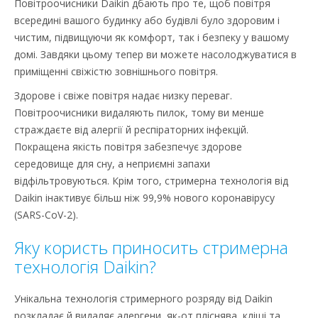
Повітроочисники Daikin дбають про те, щоб повітря
всередині вашого будинку або будівлі було здоровим і
чистим, підвищуючи як комфорт, так і безпеку у вашому
домі. Завдяки цьому тепер ви можете насолоджуватися в
приміщенні свіжістю зовнішнього повітря.
Здорове і свіже повітря надає низку переваг.
Повітроочисники видаляють пилок, тому ви менше
страждаєте від алергії й респіраторних інфекцій.
Покращена якість повітря забезпечує здорове
середовище для сну, а неприємні запахи
відфільтровуються. Крім того, стримерна технологія від
Daikin інактивує більш ніж 99,9% нового коронавірусу
(SARS-CoV-2).
Яку користь приносить стримерна
технологія Daikin?
Унікальна технологія стримерного розряду від Daikin
розкладає й видаляє алергени, як-от пліснява, кліщі та