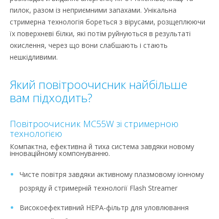
пилок, разом із неприємними запахами. Унікальна
стримерна технологія бореться з вірусами, розщеплюючи
їх поверхневі білки, які потім руйнуються в результаті
окислення, через що вони слабшають і стають
нешкідливими.
Який повітроочисник найбільше
вам підходить?
Повітроочисник MC55W зі стримерною
технологією
Компактна, ефективна й тиха система завдяки новому
інноваційному компонуванню.
Чисте повітря завдяки активному плазмовому іонному
розряду й стримерній технології Flash Streamer
Високоефективний HEPA-фільтр для уловлювання