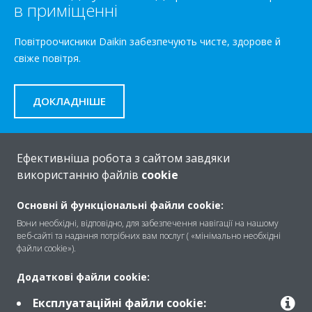
в приміщенні
Повітроочисники Daikin забезпечують чисте, здорове й
свіже повітря.
ДОКЛАДНІШЕ
Ефективніша робота з сайтом завдяки
використанню файлів
cookie
Основні й функціональні файли cookie:
Знайти більше інформації
Вони необхідні, відповідно, для забезпечення навігації на нашому
веб-сайті та надання потрібних вам послуг ( «мінімально необхідні
файли cookie»).
ПІДТРИМКА
Додаткові файли cookie:
Потрібна допомога?
Експлуатаційні файли cookie: