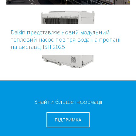
Daikin представляє новий модульний
тепловий насос повітря-вода на пропані
на виставці ISH 2025
Знайти більше інформації
ПІДТРИМКА