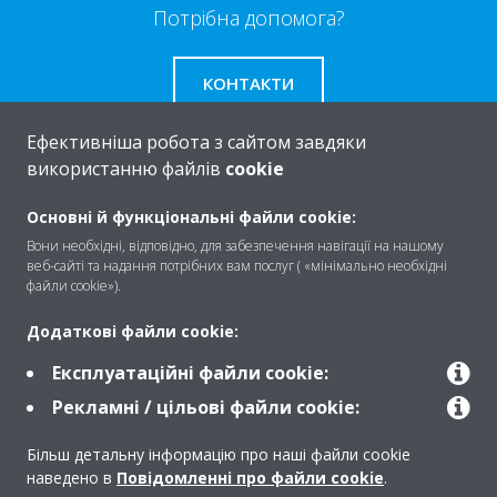
Потрібна допомога?
КОНТАКТИ
Ефективніша робота з сайтом завдяки
використанню файлів
cookie
Про
Основні й функціональні файли cookie:
Вони необхідні, відповідно, для забезпечення навігації на нашому
веб-сайті та надання потрібних вам послуг ( «мінімально необхідні
файли cookie»).
Рішення
Додаткові файли cookie:
Експлуатаційні файли cookie:
Контакти
Рекламні / цільові файли cookie:
Більш детальну інформацію про наші файли cookie
Продукти
наведено в
Повідомленні про файли cookie
.