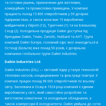
та готових рішень, призначених для житлових,
комерційних та промислових приміщень. У компанії
працюють понад 13 800 співробітників у 59 дочірніх
підприємствах, а також вона має 15 виробничих
майданчиків у Європі (12), Туреччині (1) та на Близькому
Сході (2). Холодильна продукція Daikin доступна під
брендами Daikin, Tewis, Zanotti, Hubbard та AHT. Група
компаній Daikin Europe, головний офіс якої знаходиться в
Остенді (Бельгія) вже понад 50 років, є дочірньою
компанією глобальної групи Daikin Industries.
Daikin Industries Ltd.
Daikin Industries (DIL) — світовий лідер у галузі технологій
теплових насосів, кондиціювання та фільтрації повітря. У
компанії працює понад 98 000 співробітників по всьому
світу. Заснована в Осаці в 1924 році компанія є єдиним
виробником у світі, який самостійно розробляє та
виготовляє кліматичне та холодильне обладнання, а
також компресори й холодоагенти. Daikin увійшла до сотні