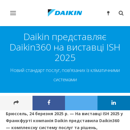
Перемикнути
Пер
навігацію
пош
Daikin представляє
Daikin360 на виставці ISH
2025
Новий стандарт послуг, пов’язаних із кліматичними
системами
Брюссель, 24 березня 2025 р. — На виставці ISH 2025 у
Франкфурті компанія Daikin представила Daikin360
— комплексну систему послуг та рішень,