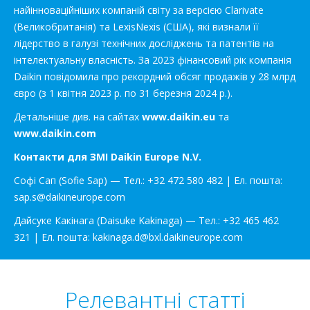
найінноваційніших компаній світу за версією Clarivate
(Великобританія) та LexisNexis (США), які визнали її
лідерство в галузі технічних досліджень та патентів на
інтелектуальну власність. За 2023 фінансовий рік компанія
Daikin повідомила про рекордний обсяг продажів у 28 млрд
євро (з 1 квітня 2023 р. по 31 березня 2024 р.).
Детальніше див. на сайтах
www.daikin.eu
та
www.daikin.com
Контакти для ЗМІ Daikin Europe N.V.
Софі Сап (Sofie Sap) — Тел.: +32 472 580 482 | Ел. пошта:
sap.s@daikineurope.com
Дайсуке Какінага (Daisuke Kakinaga) — Тел.: +32 465 462
321 | Ел. пошта: kakinaga.d@bxl.daikineurope.com
Релевантні статті