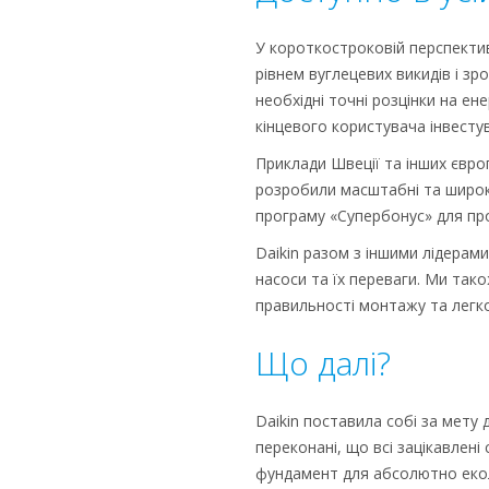
У короткостроковій перспектив
рівнем вуглецевих викидів і зр
необхідні точні розцінки на ен
кінцевого користувача інвесту
Приклади Швеції та інших європ
розробили масштабні та широко
програму «Супербонус» для про
Daikin разом з іншими лідерами
насоси та їх переваги. Ми так
правильності монтажу та легко
Що далі?
Daikin поставила собі за мету
переконані, що всі зацікавлені
фундамент для абсолютно екол