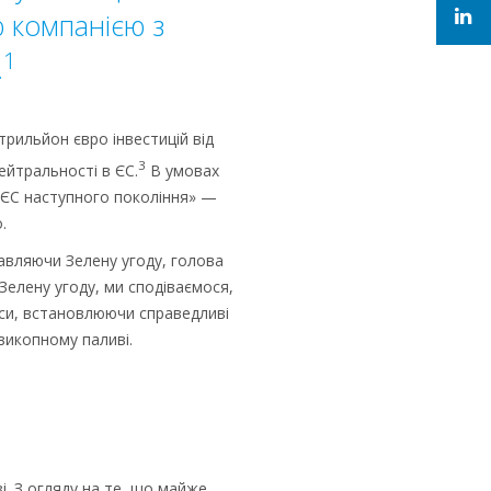
ю компанією з
1
.
трильйон євро інвестицій від
3
ейтральності в ЄС.
В умовах
 «ЄС наступного покоління» —
.
авляючи Зелену угоду, голова
Зелену угоду, ми сподіваємося,
оси, встановлюючи справедливі
викопному паливі.
. З огляду на те, що майже