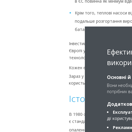
в ЄС повинна як мінімум вд
Крім того, теплові насоси 
подальше розгортання вироб
батареї та інструменту для 
Інвестиції в теплові насоси 
Ефекти
Європі у великих обсягах. Daik
технологіями теплових насосів
викори
Кожен євро, вкладений у техно
Зараз у галузі теплових насосі
Основні й
користь як європейській еконо
Вони необхід
потрібних ва
Історія успіху 
Додаткові
Експлуат
В 1980-х Швеція почала амбіцій
дії користу
є стандартним рішенням для о
Рекламні
опалення житлових будинків до