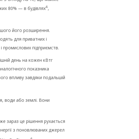
4
ких 80% — в будівлях
,
льшого його розширення.
одять для приватних і
 і промислових підприємств.
ішній день на кожен кВтг
аналогічного показника
ого впливу завдяки подальшій
я, води або землі. Вони
же зараз це рішення рухається
енергії з поновлюваних джерел
6