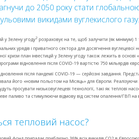
агнучи до 2050 року стати глобально
ульовими викидами вуглекислого газу
2
й у Зелену угоду
розраховує на те, щоб залучити (як мінімум) 1 
альних урядів і приватного сектора для досягнення вуглецевої н
чної кризи план інвестицій у Зелену угоду також лежить в основі
програми відновлення після COVID-19 вартістю 750 мільярдів євро
ідновлення після пандемії COVID-19 — серйозні завдання. Предст
азвала його «новим польотом на Місяць» для Європи. Реалізуючи 
удуть просувати низьковуглецеві технології, такі як теплові нас
неве паливо та стимулюючи відмову від систем опалення/ГВП на 
ься тепловий насос?
овий фонд припадає приблизно 36% всіх викидів CO2 в Євросоюзі