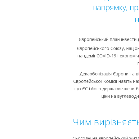
напрямку, пр
н
Європейський план інвестиці
Європейського Союзу, націон
пандемії COVID-19 і економі
Декарбонізація Європи та в
Європейської Комісії навіть н
що ЄС і його держави-члени б
ціни на вуглевод
Чим вирізняєт
Сьогодні на європейський житл